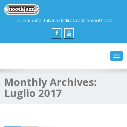
La comunità italiana dedicata allo SmoothJazz
Toggl
navig
Monthly Archives:
Luglio 2017