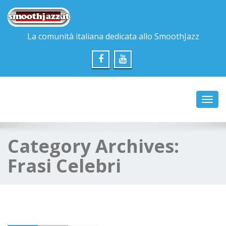
La comunità italiana dedicata allo SmoothJazz
Toggl
navig
Category Archives:
Frasi Celebri