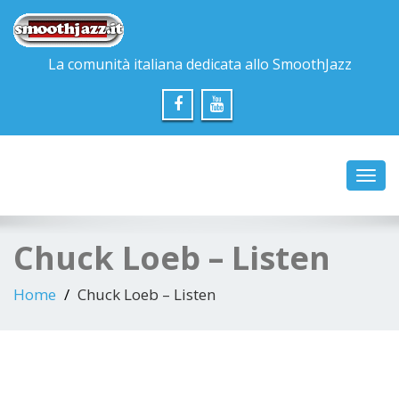
La comunità italiana dedicata allo SmoothJazz
Toggl
navig
Chuck Loeb – Listen
Home
Chuck Loeb – Listen