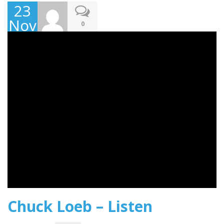
23
Novembre
0
2015
Chuck Loeb – Listen