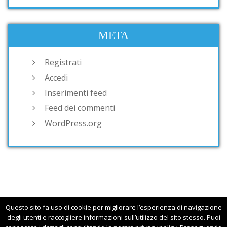
META
Registrati
Accedi
Inserimenti feed
Feed dei commenti
WordPress.org
Questo sito fa uso di cookie per migliorare l’esperienza di navigazione
degli utenti e raccogliere informazioni sull’utilizzo del sito stesso. Puoi
Copyright © 2015 smoothjazz.it. All Rights Reserved.