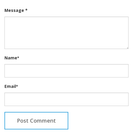
Message *
Name
*
Email
*