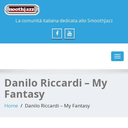
La comunità italiana dedicata allo SmoothJazz
Toggl
navig
Danilo Riccardi – My
Fantasy
Home
Danilo Riccardi – My Fantasy