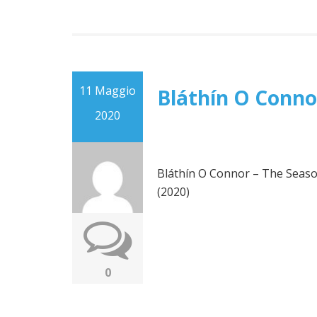
11 Maggio
Bláthín O Conno
2020
Bláthín O Connor – The Seas
(2020)
0