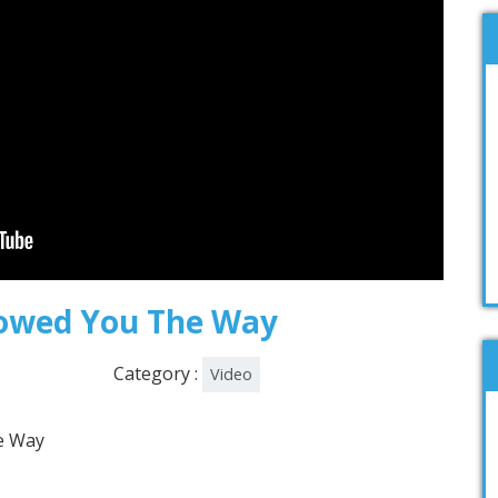
owed You The Way
Category :
Video
e Way