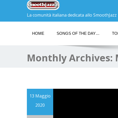
La comunità italiana dedicata allo SmoothJazz
HOME
SONGS OF THE DAY…
TO
Monthly Archives:
13 Maggio
2020