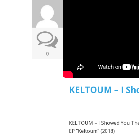
0
KELTOUM – I Sh
KELTOUM – I Showed You Th
EP “Keltoum” (2018)