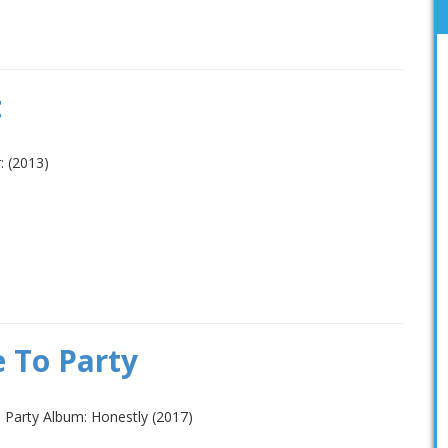
t
: (2013)
 To Party
arty Album: Honestly (2017)