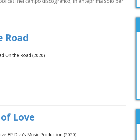
blicati nel campo discografico, in anteprima solo per
he Road
ad On the Road (2020)
 of Love
Love EP Diva’s Music Production (2020)