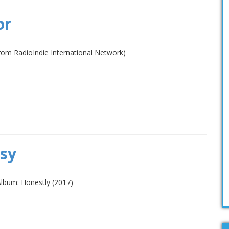
or
om RadioIndie International Network)
asy
lbum: Honestly (2017)