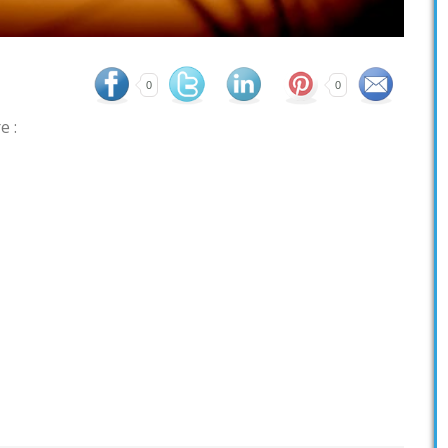
0
0
e :