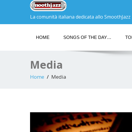
La comunità italiana dedicata allo SmoothJazz
HOME
SONGS OF THE DAY…
TO
Media
Home
Media