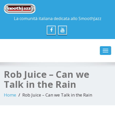
La comunità italiana dedicata allo SmoothJazz
Toggl
navig
Rob Juice – Can we
Talk in the Rain
Home
Rob Juice – Can we Talk in the Rain