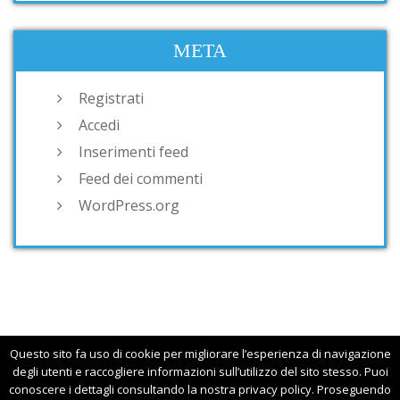
META
Registrati
Accedi
Inserimenti feed
Feed dei commenti
WordPress.org
Questo sito fa uso di cookie per migliorare l’esperienza di navigazione
degli utenti e raccogliere informazioni sull’utilizzo del sito stesso. Puoi
Copyright © 2015 smoothjazz.it. All Rights Reserved.
conoscere i dettagli consultando la nostra privacy policy. Proseguendo