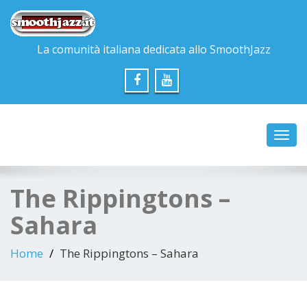
La comunità italiana dedicata allo SmoothJazz
Toggl
navig
The Rippingtons –
Sahara
Home
The Rippingtons – Sahara