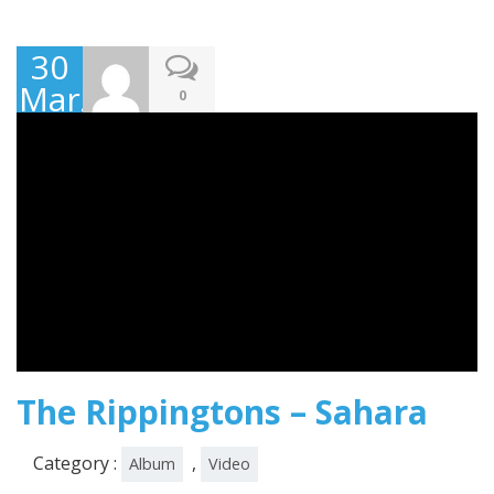
30
Marzo
0
2020
The Rippingtons – Sahara
Category :
,
Album
Video