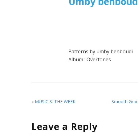
Umby behboudi
Patterns by umby behboudi
Album : Overtones
«
MUSICIS: THE WEEK
Smooth Grou
Leave a Reply